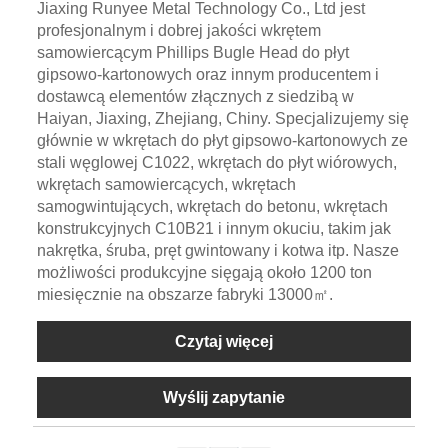
Jiaxing Runyee Metal Technology Co., Ltd jest
profesjonalnym i dobrej jakości wkrętem
samowiercącym Phillips Bugle Head do płyt
gipsowo-kartonowych oraz innym producentem i
dostawcą elementów złącznych z siedzibą w
Haiyan, Jiaxing, Zhejiang, Chiny. Specjalizujemy się
głównie w wkrętach do płyt gipsowo-kartonowych ze
stali węglowej C1022, wkrętach do płyt wiórowych,
wkrętach samowiercących, wkrętach
samogwintujących, wkrętach do betonu, wkrętach
konstrukcyjnych C10B21 i innym okuciu, takim jak
nakrętka, śruba, pręt gwintowany i kotwa itp. Nasze
możliwości produkcyjne sięgają około 1200 ton
miesięcznie na obszarze fabryki 13000㎡.
Czytaj więcej
Wyślij zapytanie