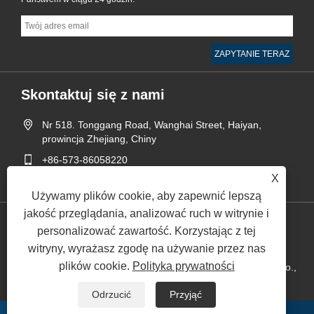
Skontaktuj się z nami
Nr 518. Tonggang Road, Wanghai Street, Haiyan,
prowincja Zhejiang, Chiny
+86-573-86058220
X
sales@runyee.net.cn
Używamy plików cookie, aby zapewnić lepszą
jakość przeglądania, analizować ruch w witrynie i
personalizować zawartość. Korzystając z tej
Links
Sitemap
RSS
XML
Polityka prywatności
witryny, wyrażasz zgodę na używanie przez nas
plików cookie.
Polityka prywatności
Prawa autorskie © 2024 Jiaxing Runyee Metal Technology Co.,
Ltd. Wszelkie prawa zastrzeżone.
Odrzucić
Przyjąć