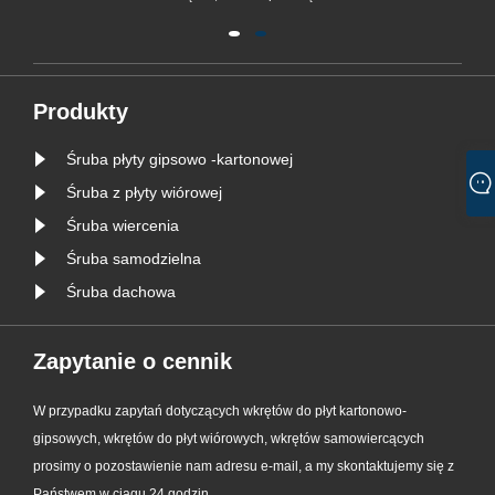
stabilność i bezpieczeństwo.
Zgodnie z dostępnymi informacjami,
zalecanymi typami śrub do
uszczelniania okien są „wkręty
Produkty
wyciągane ze stali nierdzewnej
Śruba płyty gipsowo -kartonowej
304”. Ten typ wkrętu jest
powszechnie uważany za
Śruba z płyty wiórowej
najlepsz......
Śruba wiercenia
Śruba samodzielna
Śruba dachowa
Zapytanie o cennik
W przypadku zapytań dotyczących wkrętów do płyt kartonowo-
gipsowych, wkrętów do płyt wiórowych, wkrętów samowiercących
prosimy o pozostawienie nam adresu e-mail, a my skontaktujemy się z
Państwem w ciągu 24 godzin.