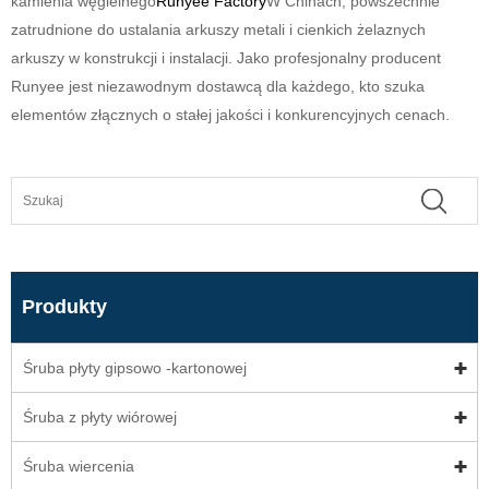
kamienia węgielnego
Runyee Factory
W Chinach, powszechnie
zatrudnione do ustalania arkuszy metali i cienkich żelaznych
arkuszy w konstrukcji i instalacji. Jako profesjonalny producent
Runyee jest niezawodnym dostawcą dla każdego, kto szuka
elementów złącznych o stałej jakości i konkurencyjnych cenach.
Produkty
Śruba płyty gipsowo -kartonowej
Śruba z płyty wiórowej
Śruba wiercenia