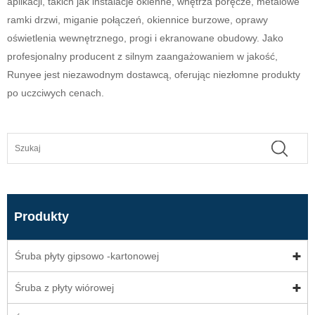
aplikacji, takich jak instalacje okienne, wnętrza poręcze, metalowe
ramki drzwi, miganie połączeń, okiennice burzowe, oprawy
oświetlenia wewnętrznego, progi i ekranowane obudowy. Jako
profesjonalny producent z silnym zaangażowaniem w jakość,
Runyee jest niezawodnym dostawcą, oferując niezłomne produkty
po uczciwych cenach.
Produkty
Śruba płyty gipsowo -kartonowej
Śruba z płyty wiórowej